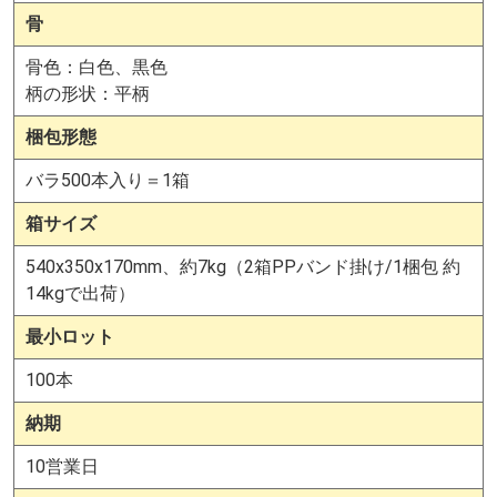
骨
骨色：白色、黒色
柄の形状：平柄
梱包形態
バラ500本入り＝1箱
箱サイズ
540x350x170mm、約7kg（2箱PPバンド掛け/1梱包 約
14kgで出荷）
最小ロット
100本
納期
10営業日